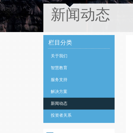
新闻动态
栏目分类
关于我们
智慧教育
服务支持
解决方案
新闻动态
投资者关系