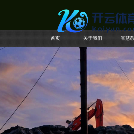
首页
关于我们
智慧