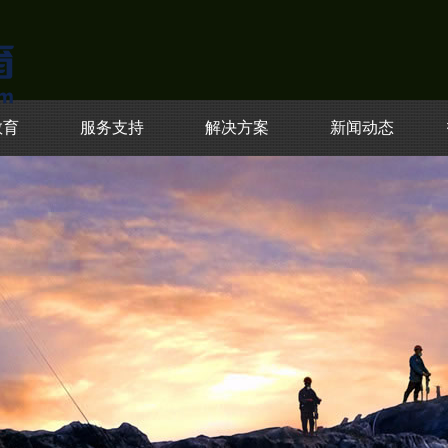
教育
服务支持
解决方案
新闻动态