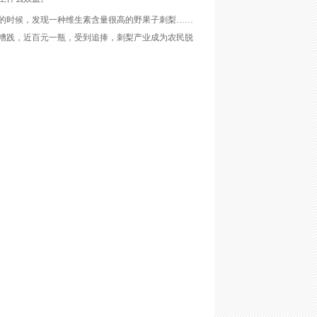
的时候，发现一种维生素含量很高的野果子刺梨……
糟践，近百元一瓶，受到追捧，刺梨产业成为农民脱