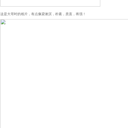
这是大哥时的相片，有点像梁漱溟，朴素，质直，将强！