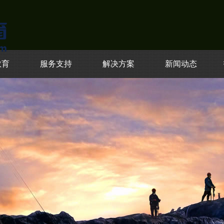
教育
服务支持
解决方案
新闻动态