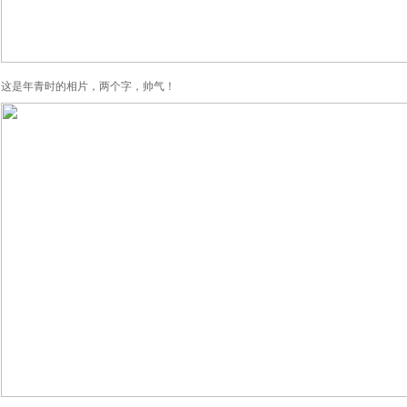
这是年青时的相片，两个字，帅气！