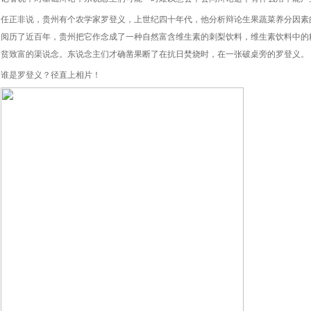
任正非说，贵州有个农学家罗登义，上世纪四十年代，他分析辩论生果蔬菜养分因素
阅历了近百年，贵州把它作念成了一种自然富含维生素的刺梨饮料，维生素饮料中的
贫致富的渠说念。东说念主们才确凿果断了在抗日焚烧时，在一张破桌旁的罗登义。
谁是罗登义？径直上相片！