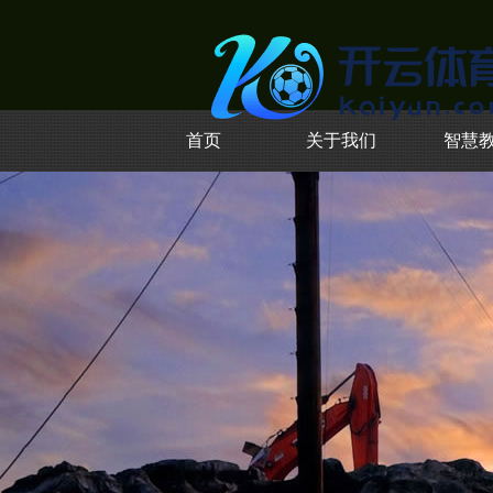
首页
关于我们
智慧