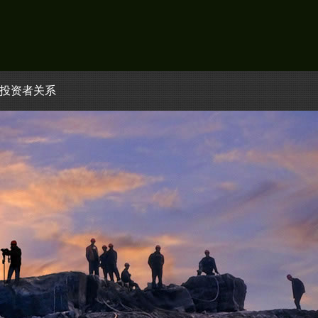
投资者关系