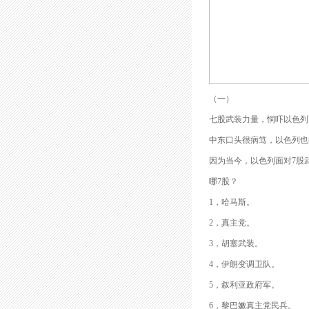
（一）
七股武装力量，恫吓以色列
中东口头很病笃，以色列也
因为当今，以色列面对7股
哪7股？
1，哈马斯。
2，真主党。
3，胡塞武装。
4，伊朗变调卫队。
5，叙利亚政府军。
6，黎巴嫩真主党民兵。