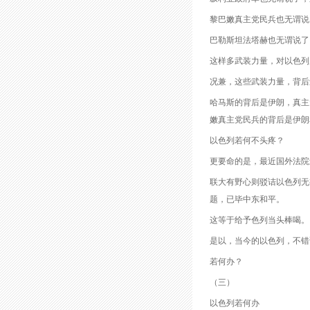
黎巴嫩真主党民兵也无谓说
巴勒斯坦法塔赫也无谓说了
这样多武装力量，对以色列
况兼，这些武装力量，背后
哈马斯的背后是伊朗，真主
嫩真主党民兵的背后是伊朗
以色列若何不头疼？
更要命的是，最近国外法院
联大有野心则驳诘以色列无
题，已毕中东和平。
这等于给予色列当头棒喝。
是以，当今的以色列，不错
若何办？
（三）
以色列若何办