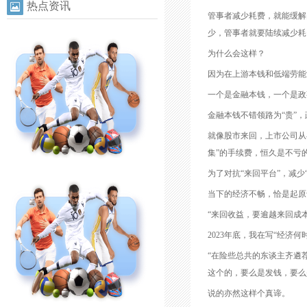
热点资讯
管事者减少耗费，就能缓解
少，管事者就要陆续减少耗
为什么会这样？
因为在上游本钱和低端劳能
一个是金融本钱，一个是政
金融本钱不错领路为“贵”
就像股市来回，上市公司从
集”的手续费，恒久是不亏
为了对抗“来回平台”，减
当下的经济不畅，恰是起原
“来回收益，要逾越来回成
2023年底，我在写“经济
“在险些总共的东谈主齐遴
这个的，要么是发钱，要么
说的亦然这样个真谛。