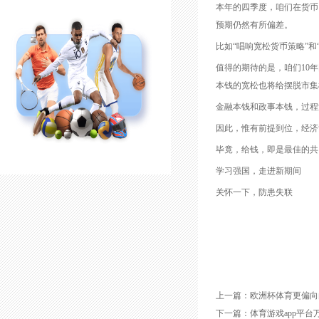
本年的四季度，咱们在货币
预期仍然有所偏差。
比如“唱响宽松货币策略”和
值得的期待的是，咱们10
本钱的宽松也将给摆脱市集
金融本钱和政事本钱，过程
因此，惟有前提到位，经济
毕竟，给钱，即是最佳的共
学习强国，走进新期间
关怀一下，防患失联
上一篇：
欧洲杯体育更偏向白
下一篇：
体育游戏app平台