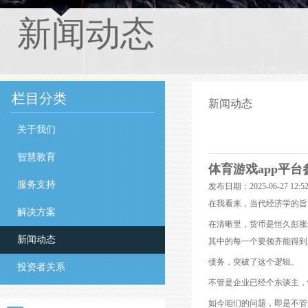
新闻动态
栏目分类
新闻动态
关于我们
智慧教育
体育游戏app平台
服务支持
发布日期：2025-06-27 12
在我看来，当代经济学的旨
解决方案
在清晰里，货币是恒久彭胀
新闻动态
其中的每一个要领齐能得到
债务，突破了这个逻辑。
投资者关系
不管是企业已经个东谈主，
如今咱们的问题，即是不管