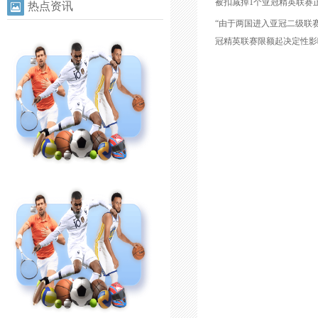
被扣减掉1个亚冠精英联赛正
热点资讯
“由于两国进入亚冠二级联
冠精英联赛限额起决定性影