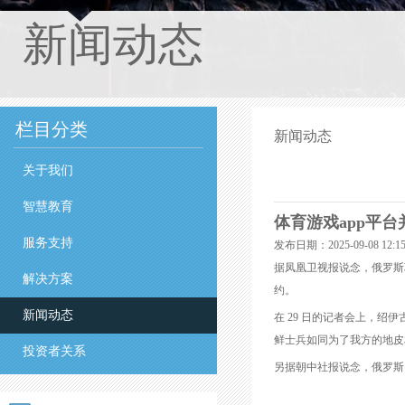
新闻动态
栏目分类
新闻动态
关于我们
智慧教育
体育游戏app平台
服务支持
发布日期：2025-09-08 12
据凤凰卫视报说念，俄罗斯
解决方案
约。
新闻动态
在 29 日的记者会上，
鲜士兵如同为了我方的地皮
投资者关系
另据朝中社报说念，俄罗斯