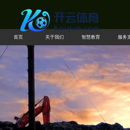
首页
关于我们
智慧教育
服务