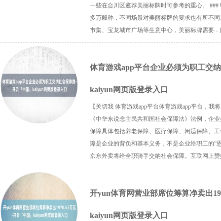
一些在合川区遴荐美丽标牌时可参考的重心。 ###
多万般种，不同场景对美丽标牌的要求也有所不同。 
市集、宝龙城市广场等生意中心，美丽标牌需要... [2025
体育游戏app平台企业必须为职工交
kaiyun网页版登录入口
【关切我 体育游戏app平台体育游戏app平台，
《中华东说念主民共和国社会保障法》法例，企业
保障具体包括养老保障、医疗保障、闲适保障、工
障是企业的背负和基本义务，不是企业给职工的“恩赐
京东外卖将给全职骑手交纳社会保障。互联网上赞好... [2
开yun体育网营业部席位筹算净卖出197
kaiyun网页版登录入口