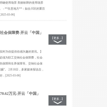
 明确使用场景 美丽标牌的使用场景
- **生意地方**：如合川区的重百
-03-06]
纳社会保障费-开云「中国」
【更多...】
我将实时为你提供你感兴趣的资讯。】
必须为职工交纳社会保障费，社会
伤保障和生养保障等。交纳社会保
”。 2月18日，多家媒体报说念，
025-03-06]
0.62万元-开云「中国」
【更多...】