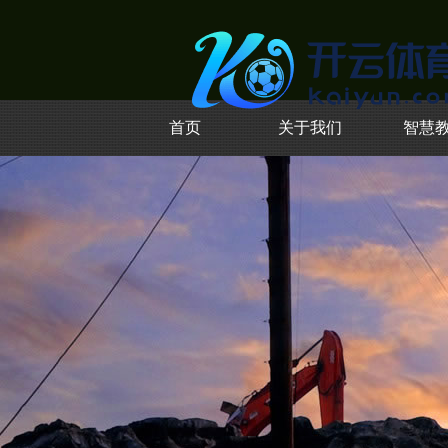
首页
关于我们
智慧